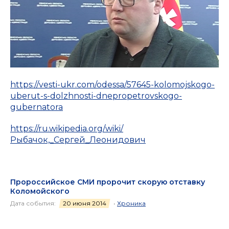
https://vesti-ukr.com/odessa/57645-kolomojskogo-
uberut-s-dolzhnosti-dnepropetrovskogo-
gubernatora
https://ru.wikipedia.org/wiki/
Рыбачок,_Сергей_Леонидович
Пророссийское СМИ пророчит скорую отставку
Коломойского
Дата события:
20 июня 2014
•
Хроника