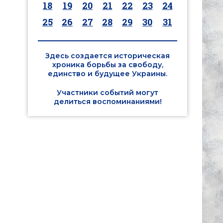
18
19
20
21
22
23
24
25
26
27
28
29
30
31
Здесь создается историческая
хроника борьбы за свободу,
единство и будущее Украины.
Участники событий могут
делиться воспоминаниями!