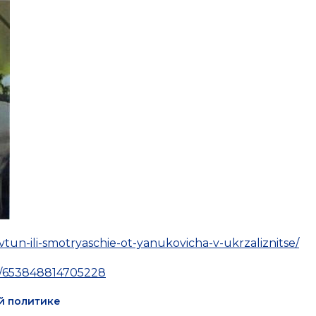
tun-ili-smotryaschie-ot-yanukovicha-v-ukrzaliznitse/
ts/653848814705228
й политике