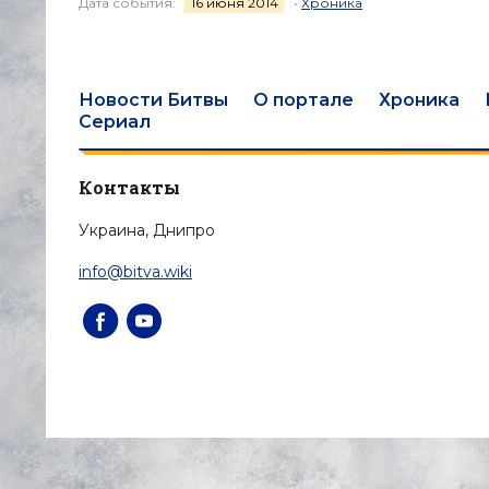
Дата события:
16 июня 2014
•
Хроника
Новости Битвы
О портале
Хроника
Сериал
Контакты
Украина, Днипро
info@bitva.wiki