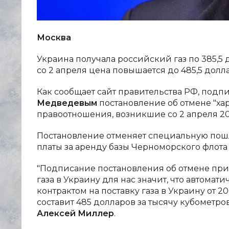
Москва
Украина получала российский газ по 385,5 д
со 2 апреля цена повышается до 485,5 долла
Как сообщает сайт правительства РФ, под
Медведевым
постановление об отмене "хар
правоотношения, возникшие со 2 апреля 201
Постановление отменяет специальную пошли
платы за аренду базы Черноморского флота
"Подписание постановления об отмене при
газа в Украину для нас значит, что автомат
контрактом на поставку газа в Украину от 20
составит 485 долларов за тысячу кубометро
Алексей Миллер
.