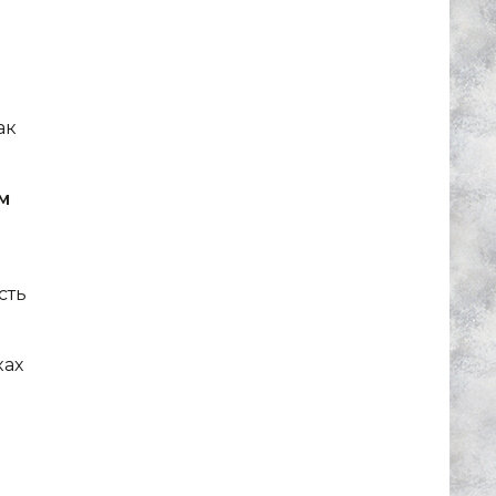
ак
м
сть
ках