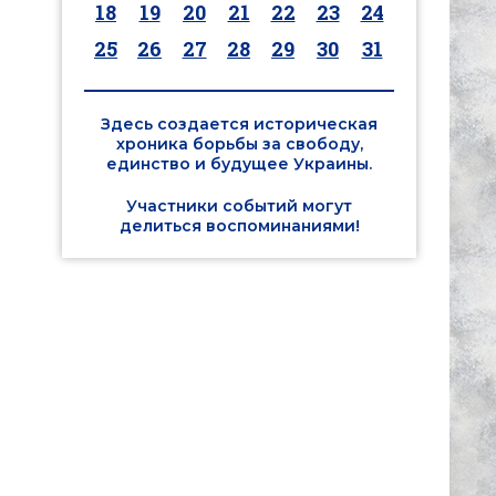
18
19
20
21
22
23
24
25
26
27
28
29
30
31
Здесь создается историческая
хроника борьбы за свободу,
единство и будущее Украины.
Участники событий могут
делиться воспоминаниями!