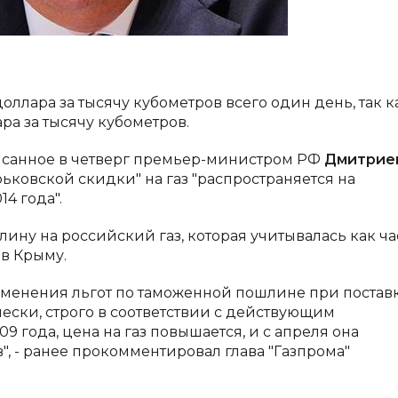
оллара за тысячу кубометров всего один день, так к
ра за тысячу кубометров.
писанное в четверг премьер-министром РФ
Дмитрие
ьковской скидки" на газ "распространяется на
4 года".
ну на российский газ, которая учитывалась как ча
 в Крыму.
менения льгот по таможенной пошлине при постав
ически, строго в соответствии с действующим
09 года, цена на газ повышается, и с апреля она
в", - ранее прокомментировал глава "Газпрома"