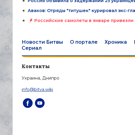
Россия объявила о задержании 25 украинце
Аваков: Отряды "титушек" курировал экс-гл
Российские самолеты в январе привезли в
Новости Битвы
О портале
Хроника
Сериал
Контакты
Украина, Днипро
info@bitva.wiki