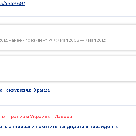
/3/434888/
2. Ранее - президент РФ (7 мая 2008 — 7 мая 2012).
а
оккупация_Крыма
 от границы Украины - Лавров
е планировали похитить кандидата в президенты