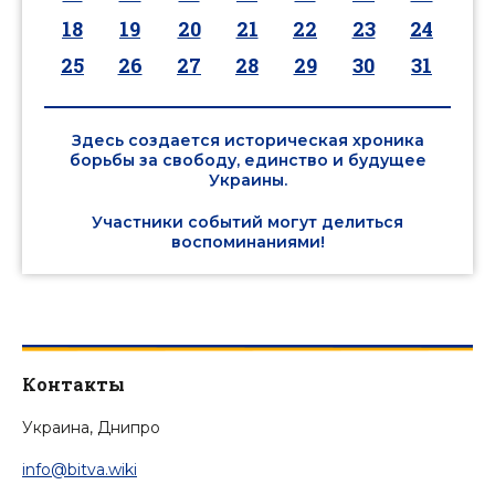
18
19
20
21
22
23
24
25
26
27
28
29
30
31
Здесь создается историческая хроника
борьбы за свободу, единство и будущее
Украины.
Участники событий могут делиться
воспоминаниями!
Контакты
Украина, Днипро
info@bitva.wiki