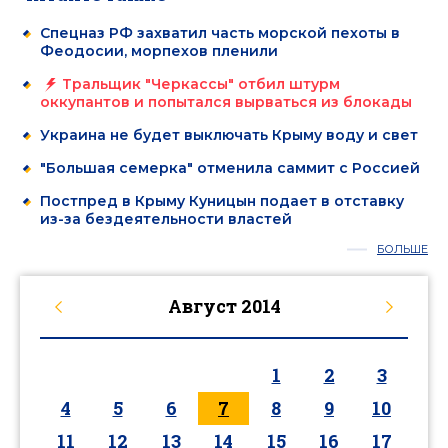
Спецназ РФ захватил часть морской пехоты в
Феодосии, морпехов пленили
Тральщик "Черкассы" отбил штурм
оккупантов и попытался вырваться из блокады
Украина не будет выключать Крыму воду и свет
"Большая семерка" отменила саммит с Россией
Постпред в Крыму Куницын подает в отставку
из-за бездеятельности властей
БОЛЬШЕ
Август
2014
1
2
3
4
5
6
7
8
9
10
11
12
13
14
15
16
17