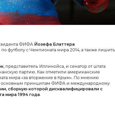
резидента ФИФА
Йозефа Блаттера
о футболу с Чемпионата мира 2014, а также лишить
рк
, представитель Иллинойса, и сенатор от штата
иканскую партию. Как отметили американские
ата мира «за вторжение в Крым». По мнению
е к основным принципам ФИФА и международному
ии, сборную которой дисквалифицировали с
та мира 1994 года
.