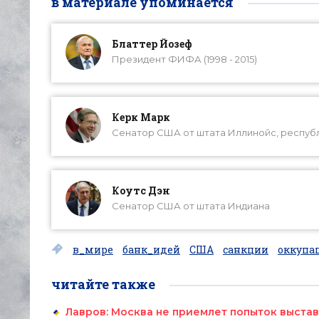
в материале упоминается
Блаттер Йозеф
Президент ФИФА (1998 - 2015)
Керк Марк
Сенатор США от штата Иллинойс, респуб
Коутс Дэн
Сенатор США от штата Индиана
в_мире
банк_идей
США
санкции
оккупа
читайте также
Лавров: Москва не приемлет попыток выста