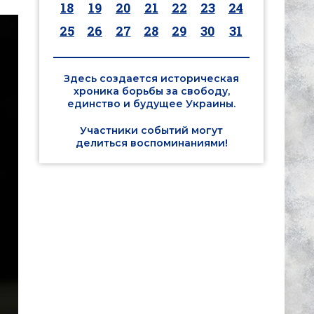
18
19
20
21
22
23
24
25
26
27
28
29
30
31
Здесь создается историческая
хроника борьбы за свободу,
единство и будущее Украины.
Участники событий могут
делиться воспоминаниями!