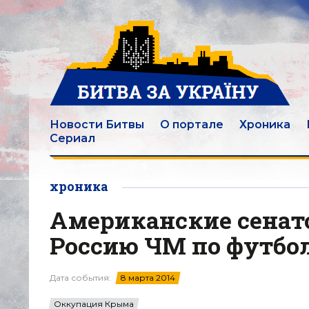
Новости Битвы
О портале
Хроника
Сериал
хроника
Американские сенат
Россию ЧМ по футбо
Дата события:
8 марта 2014
Оккупация Крыма