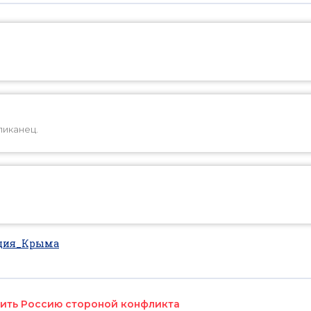
ликанец.
ция_Крыма
вить Россию стороной конфликта