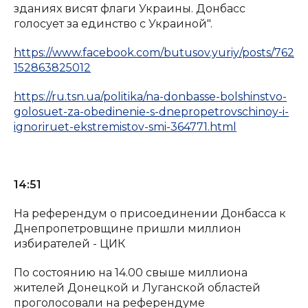
зданиях висят флаги Украины. Донбасс
голосует за единство с Украиной".
https://www.facebook.com/butusov.yuriy/posts/762
152863825012
https://ru.tsn.ua/politika/na-donbasse-bolshinstvo-
golosuet-za-obedinenie-s-dnepropetrovschinoy-i-
ignoriruet-ekstremistov-smi-364771.html
14:51
На референдум о присоединении Донбасса к
Днепропетровщине пришли миллион
избирателей - ЦИК
По состоянию на 14.00 свыше миллиона
жителей Донецкой и Луганской областей
проголосовали на референдуме