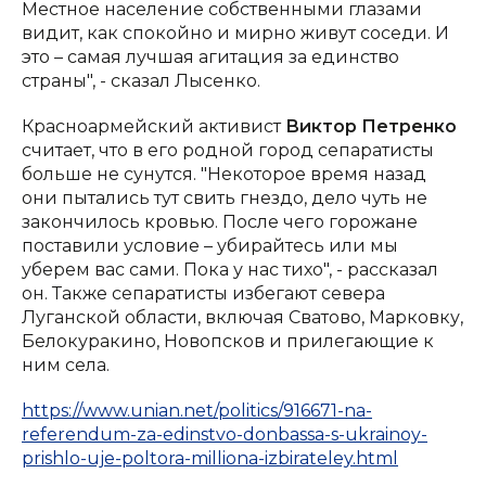
Местное население собственными глазами
видит, как спокойно и мирно живут соседи. И
это – самая лучшая агитация за единство
страны", - сказал Лысенко.
Красноармейский активист
Виктор Петренко
считает, что в его родной город сепаратисты
больше не сунутся. "Некоторое время назад
они пытались тут свить гнездо, дело чуть не
закончилось кровью. После чего горожане
поставили условие – убирайтесь или мы
уберем вас сами. Пока у нас тихо", - рассказал
он. Также сепаратисты избегают севера
Луганской области, включая Сватово, Марковку,
Белокуракино, Новопсков и прилегающие к
ним села.
https://www.unian.net/politics/916671-na-
referendum-za-edinstvo-donbassa-s-ukrainoy-
prishlo-uje-poltora-milliona-izbirateley.html