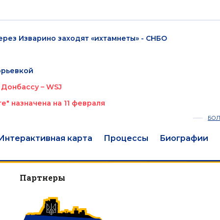
ерез Изварино заходят «ихтамнеты» - СНБО
орьевкой
 Донбассу – WSJ
" назначена на 11 февраля
БО
Интерактивная карта
Процессы
Биографии
Партнеры