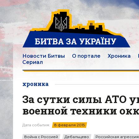
Новости Битвы
О портале
Хроника
Сериал
хроника
За сутки силы АТО 
военной техники ок
Дата события:
8 февраля 2015
Война с Россией
Дебальцево
Российская агрессия: