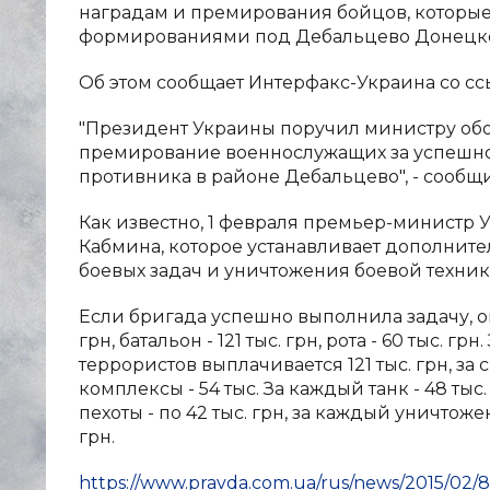
наградам и премирования бойцов, которы
формированиями под Дебальцево Донецко
Об этом сообщает Интерфакс-Украина со с
"Президент Украины поручил министру об
премирование военнослужащих за успешно
противника в районе Дебальцево", - сообщ
Как известно, 1 февраля премьер-министр
Кабмина, которое устанавливает дополни
боевых задач и уничтожения боевой техник
Если бригада успешно выполнила задачу, она
грн, батальон - 121 тыс. грн, рота - 60 тыс
террористов выплачивается 121 тыс. грн, за 
комплексы - 54 тыс. За каждый танк - 48 т
пехоты - по 42 тыс. грн, за каждый уничто
грн.
https://www.pravda.com.ua/rus/news/2015/02/