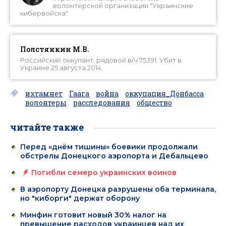
волонтерской организации "Украинские
кибервойска".
Полстянкин М.В.
Российский оккупант, рядовой в/ч 75391. Убит в
Украине 25 августа 2014.
ихтамнет
Гаага
война
оккупация_Донбасса
волонтеры
расследования
общество
читайте также
Перед «днём тишины» боевики продолжали
обстрелы Донецкого аэропорта и Дебальцево
Погибли семеро украинских воинов
В аэропорту Донецка разрушены оба терминала,
но "киборги" держат оборону
Минфин готовит новый 30% налог на
превышение расходов украинцев над их