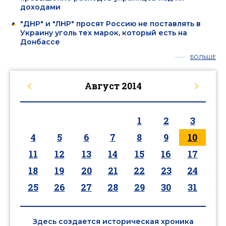
доходами
"ДНР" и "ЛНР" просят Россию не поставлять в
Украину уголь тех марок, который есть на
Донбассе
БОЛЬШЕ
Август
2014
1
2
3
4
5
6
7
8
9
10
11
12
13
14
15
16
17
18
19
20
21
22
23
24
25
26
27
28
29
30
31
Здесь создается историческая хроника