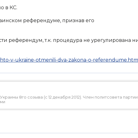
о в КС.
раинском референдуме, признав его
ти референдум, т.к. процедура не урегулирована н
i-chto-v-ukraine-otmenili-dva-zakona-o-referendume.htm
краины 8го созыва (с 12 декабря 2012). Член политсовета партии
ами