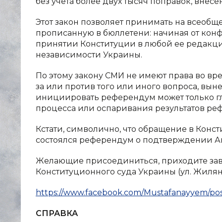
без учета более двух тысяч поправок, внес
Этот закон позволяет принимать на всеоб
прописанную в бюллетени: начиная от конф
принятии Конституции в любой ее редакци
независимости Украины.
По этому закону СМИ не имеют права во вр
за или против того или иного вопроса, вын
инициировать референдум может только гл
процесса или оспаривания результатов реф
Кстати, символично, что обращение в Конст
состоялся референдум о подтверждении Акт
Желающие присоединиться, приходите завтр
Конституционного суда Украины (ул. Жилянс
https://www.facebook.com/Mustafanayyem/po
СПРАВКА