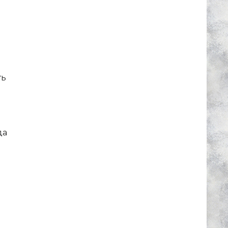
ть
да