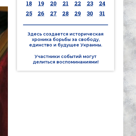
18
19
20
21
22
23
24
25
26
27
28
29
30
31
Здесь создается историческая
хроника борьбы за свободу,
единство и будущее Украины.
Участники событий могут
делиться воспоминаниями!