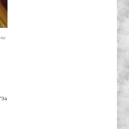
ины
"За