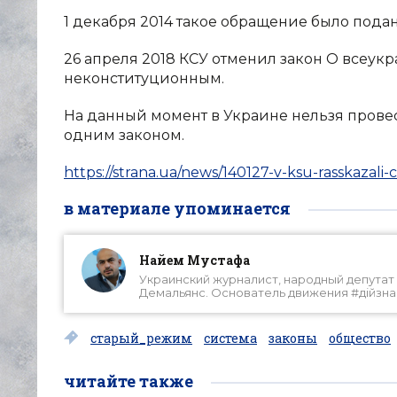
1 декабря 2014 такое обращение было подан
26 апреля 2018 КСУ отменил закон О всеук
неконституционным.
На данный момент в Украине нельзя провес
одним законом.
https://strana.ua/news/140127-v-ksu-rasskazal
в материале упоминается
Найем Мустафа
Украинский журналист, народный депутат У
Демальянс. Основатель движения #дійзн
старый_режим
система
законы
общество
читайте также