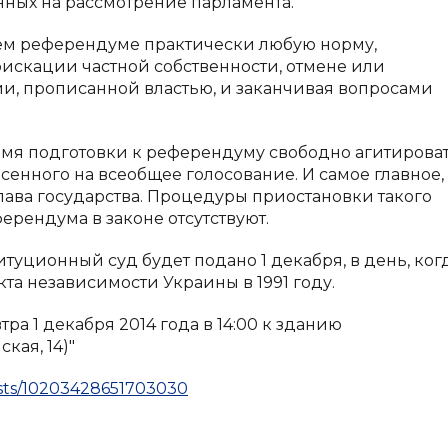
енных на рассмотрение парламента.
щем референдуме практически любую норму,
искации частной собственности, отмене или
и, прописанной властью, и заканчивая вопросами
емя подготовки к референдуму свободно агитирова
есенного на всеобщее голосование. И самое главное,
ава государства. Процедуры приостановки такого
ерендума в законе отсутствуют.
итуционный суд будет подано 1 декабря, в день, ког
а независимости Украины в 1991 году.
а 1 декабря 2014 года в 14:00 к зданию
кая, 14)"
sts/10203428651703030