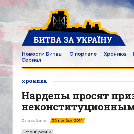
Новости Битвы
О портале
Хроника
Сериал
хроника
Нардепы просят приз
неконституционны
Дата события:
30 ноября 2014
Старый режим