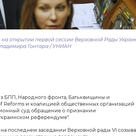
 на открытии первой сессии Верховной Рады Укра
о Владимира Гонтара / УНИАН
в из БПП, Народного фронта, Батьквищины и
of Reforms и коалицией общественных организаций 
ционный суд обращение о признании
украинском референдуме".
у на последнем заседании Верховной рады VI созыва