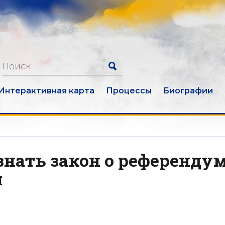
Интерактивная карта
Процессы
Биографии
нать закон о референду
м