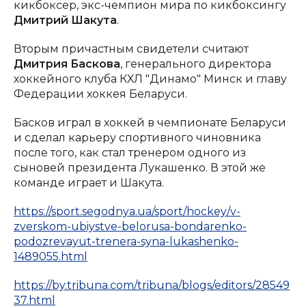
кикбоксер, экс-чемпион мира по кикбоксингу
Дмитрий Шакута
.
Вторым причастным свидетели считают
Дмитрия Баскова
, генерального директора
хоккейного клуба КХЛ "Динамо" Минск и главу
Федерации хоккея Беларуси.
Басков играл в хоккей в чемпионате Беларуси
и сделал карьеру спортивного чиновника
после того, как стал тренером одного из
сыновей президента Лукашенко. В этой же
команде играет и Шакута.
https://sport.segodnya.ua/sport/hockey/v-
zverskom-ubiystve-belorusa-bondarenko-
podozrevayut-trenera-syna-lukashenko-
1489055.html
https://by.tribuna.com/tribuna/blogs/editors/28549
37.html