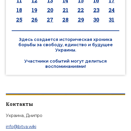
11
12
13
14
15
16
17
18
19
20
21
22
23
24
25
26
27
28
29
30
31
Здесь создается историческая хроника
борьбы за свободу, единство и будущее
Украины.
Участники событий могут делиться
воспоминаниями!
Контакты
Украина, Днипро
info@bitva.wiki