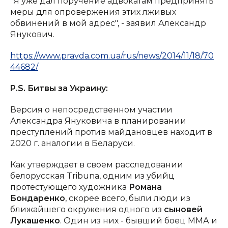
"Я уже дал поручение адвокатам предпринять
меры для опровержения этих лживых
обвинений в мой адрес", - заявил Александр
Янукович.
https://www.pravda.com.ua/rus/news/2014/11/18/70
44682/
P
.
S
.
Битвы за Украину:
Версия о непосредственном участии
Александра Януковича в планировании
преступлений против майдановцев находит в
2020 г. аналогии в Беларуси.
Как утверждает в своем расследовании
белорусская Tribuna, одним из убийц
протестующего художника
Романа
Бондаренко
, скорее всего, были люди из
ближайшего окружения одного из
сыновей
Лукашенко
. Один из них - бывший боец ММА и