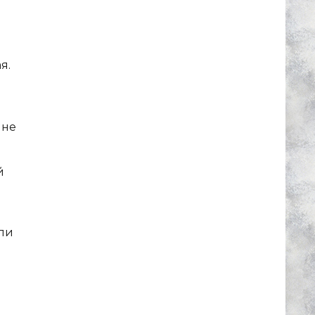
я.
 не
й
ли