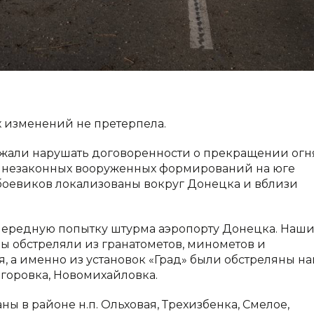
х изменений не претерпела.
лжали нарушать договоренности о прекращении огн
ть незаконных вооруженных формирований на юге
боевиков локализованы вокруг Донецка и вблизи
очередную попытку штурма аэропорту Донецка. Наш
ы обстреляли из гранатометов, минометов и
я, а именно из установок «Град» были обстреляны н
огоровка, Новомихайловка.
ы в районе н.п. Ольховая, Трехизбенка, Смелое,