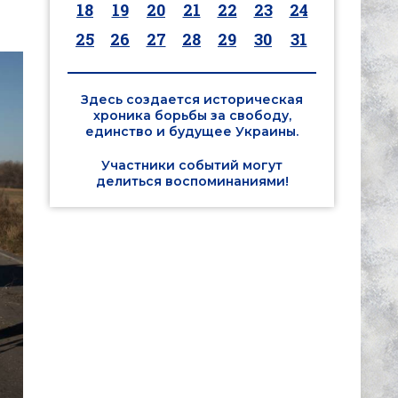
18
19
20
21
22
23
24
25
26
27
28
29
30
31
Здесь создается историческая
хроника борьбы за свободу,
единство и будущее Украины.
Участники событий могут
делиться воспоминаниями!