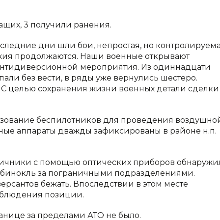
ащих, 3 получили ранения.
последние дни шли бои, непростая, но контролируема
ужия продолжаются. Наши военные открывают
 антидиверсионной мероприятия. Из одиннадцати
али без вести, в ряды уже вернулись шестеро.
С целью сохранения жизни военных детали сделки
зование беспилотников для проведения воздушно
ные аппараты дважды зафиксированы в районе н.п.
аничники с помощью оптических приборов обнаружи
в бинокль за пограничными подразделениями.
ерсантов бежать. Впоследствии в этом месте
аблюдения позиции.
ранице за пределами АТО не было.