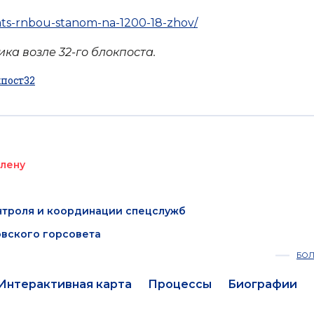
iats-rnbou-stanom-na-1200-18-zhov/
ка возле 32-го блокпоста.
пост32
плену
нтроля и координации спецслужб
овского горсовета
БО
Интерактивная карта
Процессы
Биографии