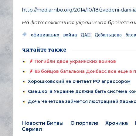
http://mediarnbo.org/2014/10/18/zvedeni-dani-
На фото: сожженная украинская бронетехни
официально
война
ДАП
Дебальцево
блок
читайте также
Погибли двое украинских воинов
95 бойцов батальона Донбасс все еще в 
Хорошковский не считает РФ агрессором
Смешко: В Украине должна быть система ко
Дочь Чечетова займется люстрацией Харьк
Новости Битвы
О портале
Хроника
Сериал