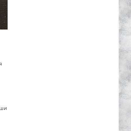
я
и
аши