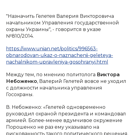
"Назначить Гелетея Валерия Викторовича
начальником Управления государственной
охраны Украины", - говорится в указе
№810/2014.
https://www.unian.net/politics/996563-
obnarodovan-ukaz-o-naznachenii-geleteya-
nachalnikom-upravleniya-gosohranyi.html
Между тем, по мнению политолога
Виктора
Небоженко
, Валерий Гелетей вовсе не уходил
с должности начальника управления
Госохраны.
В. Небоженко: «Гелетей одновременно
руководил охраной президента и командовал
армией. Более-менее вдумчивое окружение
Порошенко не раз ему указывало на
рискованность такого политического решения.