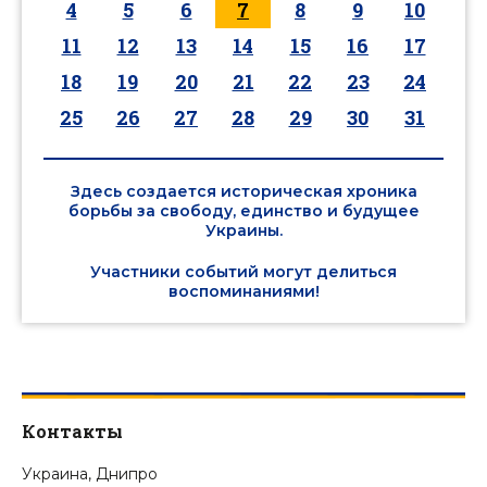
4
5
6
7
8
9
10
11
12
13
14
15
16
17
18
19
20
21
22
23
24
25
26
27
28
29
30
31
Здесь создается историческая хроника
борьбы за свободу, единство и будущее
Украины.
Участники событий могут делиться
воспоминаниями!
Контакты
Украина, Днипро