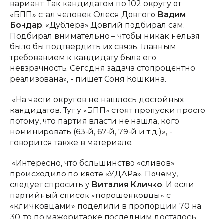
вариант. Так кандидатом по 102 округу от
«БПП» стал человек Олеся Довгого
Вадим
Бондар
. «Дублера» Довгий подбирал сам.
Подбирал внимательно – чтобы никак нельзя
было бы подтвердить их связь. Главным
требованием к кандидату была его
невзрачность. Сегодня задача стопроцентно
реализована», - пишет Соня Кошкина.
«На части округов не нашлось достойных
кандидатов. Тут у «БПП» стоят пропуски просто
потому, что партия власти не нашла, кого
номинировать (63-й, 67-й, 79-й и т.д.)», -
говорится также в материале.
«Интересно, что большинство «сливов»
происходило по квоте «УДАРа». Почему,
следует спросить у
Виталия
Кличко
. И если
партийный список «порошенковцы» с
«кличковцами» поделили в пропорции 70 на
30, то по мажоритарке последним досталось