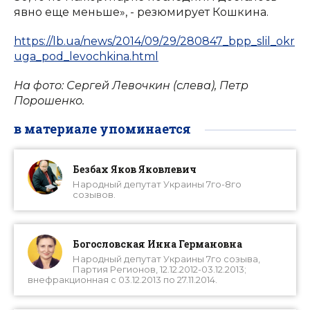
явно еще меньше», - резюмирует Кошкина.
https://lb.ua/news/2014/09/29/280847_bpp_slil_okr
uga_pod_levochkina.html
На фото: Сергей Левочкин (слева), Петр
Порошенко.
в материале упоминается
Безбах Яков Яковлевич
Народный депутат Украины 7го-8го
созывов.
Богословская Инна Германовна
Народный депутат Украины 7го созыва,
Партия Регионов, 12.12.2012-03.12.2013;
внефракционная с 03.12.2013 по 27.11.2014.