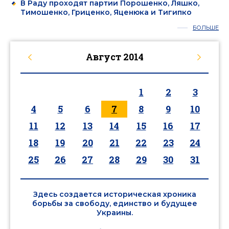
В Раду проходят партии Порошенко, Ляшко,
Тимошенко, Гриценко, Яценюка и Тигипко
БОЛЬШЕ
Август
2014
1
2
3
4
5
6
7
8
9
10
11
12
13
14
15
16
17
18
19
20
21
22
23
24
25
26
27
28
29
30
31
Здесь создается историческая хроника
борьбы за свободу, единство и будущее
Украины.