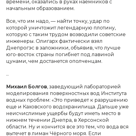
времени, оказались в руках наемников с
начальным образованием.
Все, что им надо, — найти точку, удар по
которой уничтожит легендарную плотину,
которую с таким трудом возводили советские
инженеры. Олигарх фактически взял
Днепрогэс в заложники, объявив, что лучше
юго-восток страны погибнет под лавиной
цунами, чем достанется ополченцам.
...
Михаил
Болгов
, заведующий лабораторией
моделирования поверхностных вод Института
водных проблем: «Это приведет к разрушению
еще и Каховского водохранилища. Дальше уже
неисчислимые ущербы будут иметь место в
нижнем течении Днепра, в Херсонской
области. Ну и кончится все это тем, что вода вся
вытечет в лиман Чёрного моря. Если