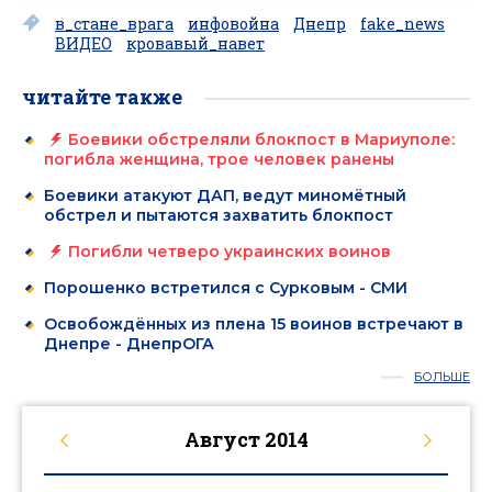
в_стане_врага
инфовойна
Днепр
fake_news
ВИДЕО
кровавый_навет
читайте также
Боевики обстреляли блокпост в Мариуполе:
погибла женщина, трое человек ранены
Боевики атакуют ДАП, ведут миномётный
обстрел и пытаются захватить блокпост
Погибли четверо украинских воинов
Порошенко встретился с Сурковым - СМИ
Освобождённых из плена 15 воинов встречают в
Днепре - ДнепрОГА
БОЛЬШЕ
Август
2014