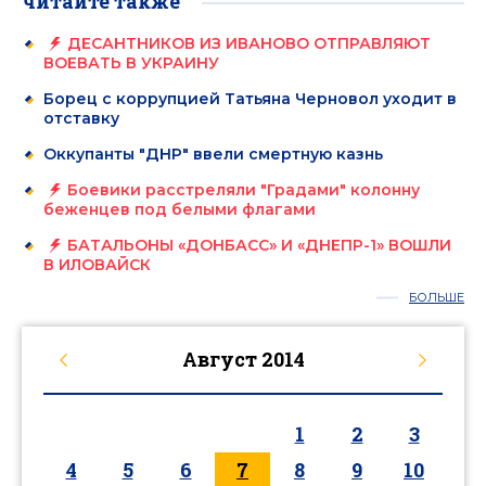
читайте также
ДЕСАНТНИКОВ ИЗ ИВАНОВО ОТПРАВЛЯЮТ
ВОЕВАТЬ В УКРАИНУ
Борец с коррупцией Татьяна Черновол уходит в
отставку
Оккупанты "ДНР" ввели смертную казнь
Боевики расстреляли "Градами" колонну
беженцев под белыми флагами
БАТАЛЬОНЫ «ДОНБАСС» И «ДНЕПР-1» ВОШЛИ
В ИЛОВАЙСК
БОЛЬШЕ
Август
2014
1
2
3
4
5
6
7
8
9
10