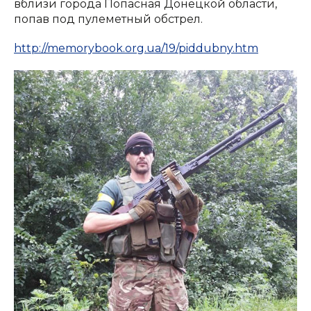
вблизи города Попасная Донецкой области,
попав под пулеметный обстрел.
http://memorybook.org.ua/19/piddubny.htm