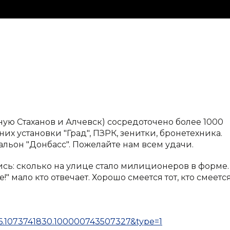
ную Стаханов и Алчевск) сосредоточено более 1000
них установки "Град", ПЗРК, зенитки, бронетехника.
альон "Донбасс". Пожелайте нам всем удачи.
лись: сколько на улице стало милиционеров в форме.
" мало кто отвечает. Хорошо смеется тот, кто смеетс
6.1073741830.100000743507327&type=1