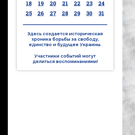
18
19
20
21
22
23
24
25
26
27
28
29
30
31
Здесь создается историческая
хроника борьбы за свободу,
единство и будущее Украины.
Участники событий могут
делиться воспоминаниями!