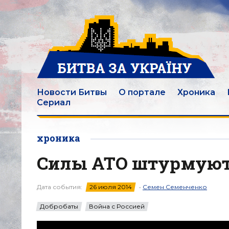
Новости Битвы
О портале
Хроника
Сериал
хроника
Силы АТО штурмуют
Дата события:
26 июля 2014
•
Семен Семенченко
Добробаты
Война с Россией