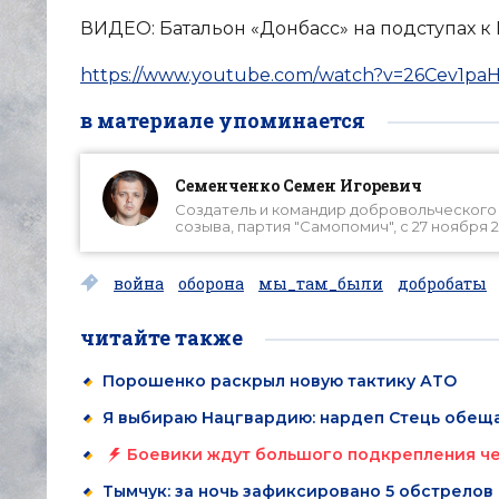
ВИДЕО: Батальон «Донбасс» на подступах 
https://www.youtube.com/watch?v=26Cev1paH
в материале упоминается
Семенченко Семен Игоревич
Создатель и командир добровольческого б
созыва, партия "Самопомич", с 27 ноября 2
война
оборона
мы_там_были
добробаты
читайте также
Порошенко раскрыл новую тактику АТО
Я выбираю Нацгвардию: нардеп Стець обеща
Боевики ждут большого подкрепления че
Тымчук: за ночь зафиксировано 5 обстрелов