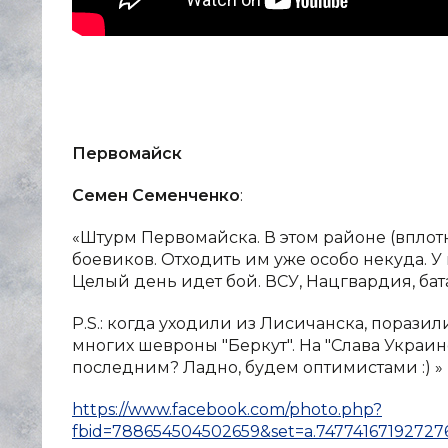
Первомайск
Семен Семенченко
:
«Штурм Первомайска. В этом районе (вплот
боевиков. Отходить им уже особо некуда. У 
Целый день идет бой. ВСУ, Нацгвардия, бат
P.S.: когда уходили из Лисичанска, порази
многих шевроны "Беркут". На "Слава Украине!
последним? Ладно, будем оптимистами :) »
https://www.facebook.com/photo.php?
fbid=788654504502659&set=a.74774167192727