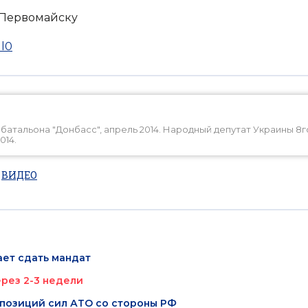
к Первомайску
l0
атальона "Донбасс", апрель 2014. Народный депутат Украины 8г
014.
ВИДЕО
ет сдать мандат
рез 2-3 недели
 позиций сил АТО со стороны РФ