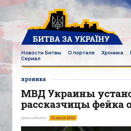
Новости Битвы
О портале
Хроника
Сериал
хроника
МВД Украины устано
рассказчицы фейка 
Дата события:
14 июля 2014