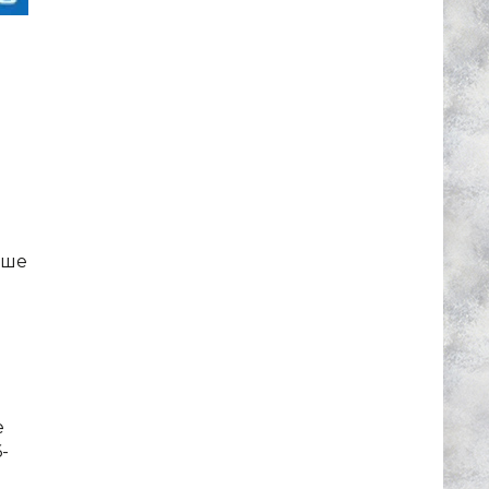
ьше
е
-