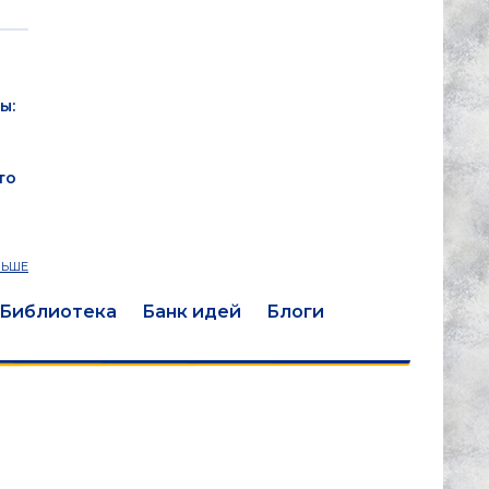
ы:
то
ЛЬШЕ
Библиотека
Банк идей
Блоги