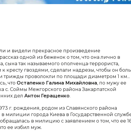
али и видели прекрасное произведение
ссказ одной из беженок о том, что она лично в
а, сына так называемого ополченца-террориста,
к кресту гвоздями, сделали надрезы, чтобы он бол
 и трижды проволокли по площади диаметром 1 км...
сь, что
Остапенко Галина Михайловна
, по мужу ее
енка с. Соймы Межгорского района Закарпатской
ренних дел
Антон Геращенко
.
1973 г. рождения, родом из Славянского района
л в милиции города Киева в Государственной служб
обращалась в милицию с заявлением о том, что ее 16
 что ее избил муж.