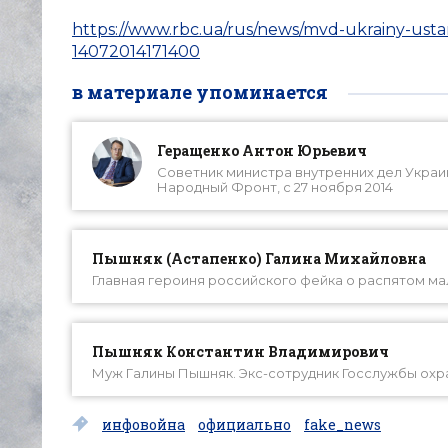
https://www.rbc.ua/rus/news/mvd-ukrainy-ustan
14072014171400
в материале упоминается
Геращенко Антон Юрьевич
Советник министра внутренних дел Украи
Народный Фронт, с 27 ноября 2014
Пышняк (Астапенко) Галина Михайловна
Главная героиня российского фейка о распятом маль
Пышняк Константин Владимирович
Муж Галины Пышняк. Экс-сотрудник Госслужбы охр
инфовойна
официально
fake_news