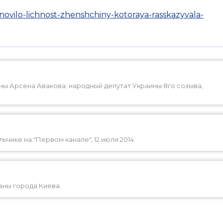
ovilo-lichnost-zhenshchiny-kotoraya-rasskazyvala-
ны Арсена Авакова; народный депутат Украины 8го созыва,
чике на "Первом канале", 12 июля 2014.
аны города Киева.