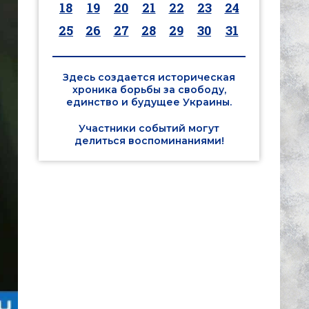
18
19
20
21
22
23
24
25
26
27
28
29
30
31
Здесь создается историческая
хроника борьбы за свободу,
единство и будущее Украины.
Участники событий могут
делиться воспоминаниями!