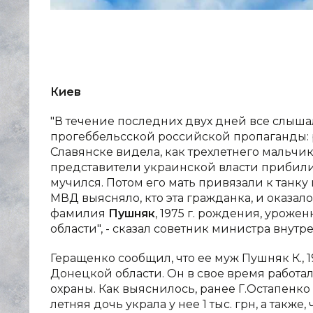
Киев
"В течение последних двух дней все слыш
прогеббельсской российской пропаганды: ра
Славянске видела, как трехлетнего мальчик
представители украинской власти прибили 
мучился. Потом его мать привязали к танку
МВД выясняло, кто эта гражданка, и оказало
фамилия
Пушняк
, 1975 г. рождения, урож
области", - сказал советник министра внут
Геращенко сообщил, что ее муж Пушняк К., 
Донецкой области. Он в свое время работа
охраны. Как выяснилось, ранее Г.Остапенко 
летняя дочь украла у нее 1 тыс. грн, а также,