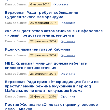
Дата события:
6 марта 2014
•
Хроника
Верховная Рада требует соблюдения
Будапештского меморандума
Дата события:
28 февраля 2014
•
Хроника
«Альфа» даст отпор автоматчикам в Симферополе
- новый представитель президента
Дата события:
27 февраля 2014
•
Хроника
Яценюк назначен главой Кабмина
Дата события:
27 февраля 2014
•
Хроника
МВД: Крымская милиция должна избегать
силового противостояния
Дата события:
26 февраля 2014
•
Хроника
Верховная Рада признаёт юрисдикцию Гааги по
преступлениям режима Януковича в период
Майдана, но не видит оккупацию Крыма
Дата события:
25 февраля 2014
•
Хроника
Против Жилина из «Оплота» открыли уголовное
дело – Аваков