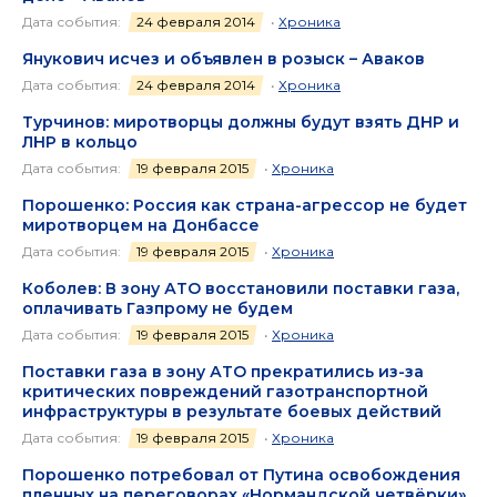
Дата события:
24 февраля 2014
•
Хроника
Янукович исчез и объявлен в розыск – Аваков
Дата события:
24 февраля 2014
•
Хроника
Турчинов: миротворцы должны будут взять ДНР и
ЛНР в кольцо
Дата события:
19 февраля 2015
•
Хроника
Порошенко: Россия как страна-агрессор не будет
миротворцем на Донбассе
Дата события:
19 февраля 2015
•
Хроника
Коболев: В зону АТО восстановили поставки газа,
оплачивать Газпрому не будем
Дата события:
19 февраля 2015
•
Хроника
Поставки газа в зону АТО прекратились из-за
критических повреждений газотранспортной
инфраструктуры в результате боевых действий
Дата события:
19 февраля 2015
•
Хроника
Порошенко потребовал от Путина освобождения
пленных на переговорах «Нормандской четвёрки»