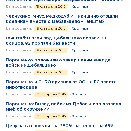
Дата события:
19 февраля 2015
•
Хроника
Чернухино, Миус, Редкодуб и Никишино отошли
боевикам вместе с Дебальцево – Генштаб
Дата события:
19 февраля 2015
•
Хроника
Генштаб: В плен под Дебальцево попали 90
бойцов, 82 пропали без вести
Дата события:
19 февраля 2015
•
Хроника
Порошенко доложили о завершении вывода
войск из Дебальцево
Дата события:
19 февраля 2015
•
Хроника
Порошенко и СНБО призывают ООН и ЕС ввести
миротворцев
Дата события:
18 февраля 2015
•
Хроника
Порошенко: Вывод войск из Дебальцево развеял
миф об окружении
Дата события:
18 февраля 2015
•
Хроника
Цену на газ повысят на 280%, на тепло - на 66%