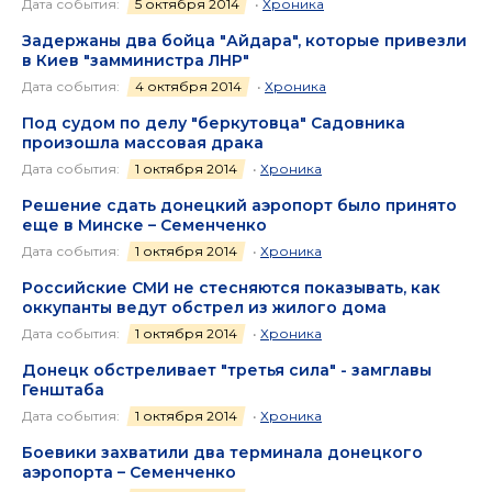
Дата события:
5 октября 2014
•
Хроника
Задержаны два бойца "Айдара", которые привезли
в Киев "замминистра ЛНР"
Дата события:
4 октября 2014
•
Хроника
Под судом по делу "беркутовца" Садовника
произошла массовая драка
Дата события:
1 октября 2014
•
Хроника
Решение сдать донецкий аэропорт было принято
еще в Минске – Семенченко
Дата события:
1 октября 2014
•
Хроника
Российские СМИ не стесняются показывать, как
оккупанты ведут обстрел из жилого дома
Дата события:
1 октября 2014
•
Хроника
Донецк обстреливает "третья сила" - замглавы
Генштаба
Дата события:
1 октября 2014
•
Хроника
Боевики захватили два терминала донецкого
аэропорта – Семенченко