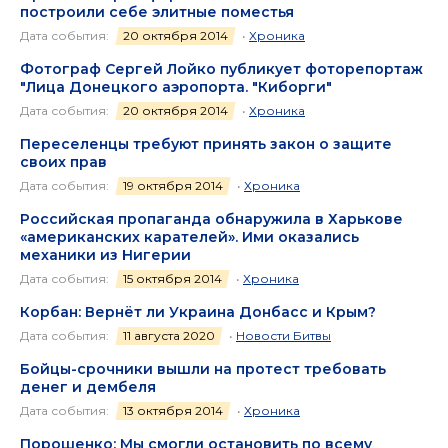
построили себе элитные поместья
Дата события:
20 октября 2014
•
Хроника
Фотограф Сергей Лойко публикует фоторепортаж
"Лица Донецкого аэропорта. "Киборги"
Дата события:
20 октября 2014
•
Хроника
Переселенцы требуют принять закон о защите
своих прав
Дата события:
19 октября 2014
•
Хроника
Российская пропаганда обнаружила в Харькове
«американских карателей». Ими оказались
механики из Нигерии
Дата события:
15 октября 2014
•
Хроника
Корбан: Вернёт ли Украина Донбасс и Крым?
Дата события:
11 августа 2020
•
Новости Битвы
Бойцы-срочники вышли на протест требовать
денег и дембеля
Дата события:
13 октября 2014
•
Хроника
Порошенко: Мы смогли остановить по всему