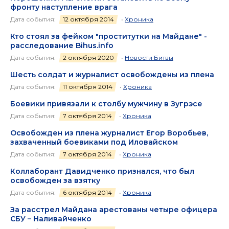
фронту наступление врага
Дата события:
12 октября 2014
•
Хроника
Кто стоял за фейком "проститутки на Майдане" -
расследование Bihus.info
Дата события:
2 октября 2020
•
Новости Битвы
Шесть солдат и журналист освобождены из плена
Дата события:
11 октября 2014
•
Хроника
Боевики привязали к столбу мужчину в Зугрэсе
Дата события:
7 октября 2014
•
Хроника
Освобожден из плена журналист Егор Воробьев,
захваченный боевиками под Иловайском
Дата события:
7 октября 2014
•
Хроника
Коллаборант Давидченко признался, что был
освобожден за взятку
Дата события:
6 октября 2014
•
Хроника
За расстрел Майдана арестованы четыре офицера
СБУ – Наливайченко