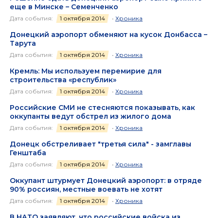
еще в Минске – Семенченко
Дата события:
1 октября 2014
•
Хроника
Донецкий аэропорт обменяют на кусок Донбасса –
Тарута
Дата события:
1 октября 2014
•
Хроника
Кремль: Мы используем перемирие для
строительства «республик»
Дата события:
1 октября 2014
•
Хроника
Российские СМИ не стесняются показывать, как
оккупанты ведут обстрел из жилого дома
Дата события:
1 октября 2014
•
Хроника
Донецк обстреливает "третья сила" - замглавы
Генштаба
Дата события:
1 октября 2014
•
Хроника
Оккупант штурмует Донецкий аэропорт: в отряде
90% россиян, местные воевать не хотят
Дата события:
1 октября 2014
•
Хроника
В НАТО заявляют, что российские войска из