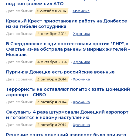
под контролем сил АТО
Дата события:
5 октября 2014
•
Хроника
Красный Крест приостановил работу на Донбассе
из-за гибели сотрудника
Дата события:
4 октября 2014
•
Хроника
В Свердловске люди протестовали против "ЛНР", в
Счастье из-за обстрела ранены 9 мирных жителей -
Москаль
Дата события:
4 октября 2014
•
Хроника
Пургин: в Донецке есть российские военные
Дата события:
3 октября 2014
•
Хроника
Террористы не оставляют попыток взять Донецкий
аэропорт - СНБО
Дата события:
3 октября 2014
•
Хроника
Оккупанты 4 раза штурмовали Донецкий аэропорт
и готовятся к новому наступлению
Дата события:
2 октября 2014
•
Хроника
Решение сдать донецкий аэропорт было принято